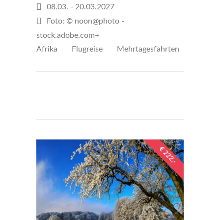
08.03. - 20.03.2027
Foto: © noon@photo -
stock.adobe.com+
Afrika
Flugreise
Mehrtagesfahrten
€5000
per person
€ 222,-