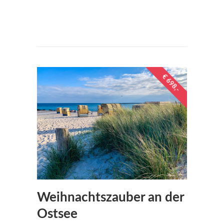
€1249
per person
€ 698,-
Weihnachtszauber an der
Ostsee