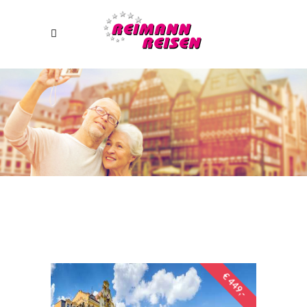
€ 449,-