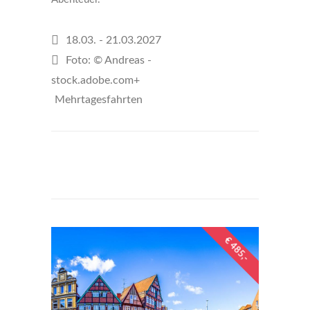
18.03. - 21.03.2027
Foto: © Andreas -
stock.adobe.com+
Mehrtagesfahrten
€539
per person
€ 485,-