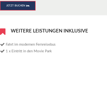
JETZT BUCHEN
WEITERE LEISTUNGEN INKLUSIVE
Fahrt im modernen Fernreisebus
1 x Eintritt in den Movie Park
€ 75,-
€75
Spargel satt & historisches Münster