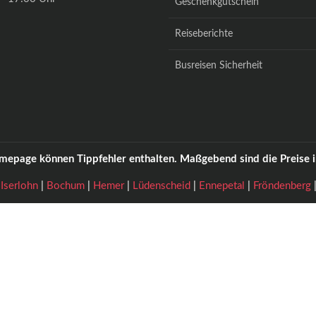
Geschenkgutschein
Reiseberichte
Busreisen Sicherheit
omepage können Tippfehler enthalten. Maßgebend sind die Preise i
|
Iserlohn
|
Bochum
|
Hemer
|
Lüdenscheid
|
Ennepetal
|
Fröndenberg