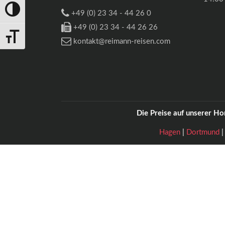
Umschalten auf hohe Kontraste
+49 (0) 23 34 - 44 26 0
+49 (0) 23 34 - 44 26 26
Schrift vergrößern
kontakt@reimann-reisen.com
Die Preise auf unserer H
Hagen
|
Dortmund