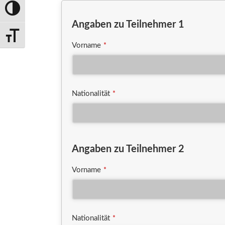
Umschalten auf hohe Kontraste
Angaben zu Teilnehmer 1
Schrift vergrößern
Vorname
*
Nationalität
*
Angaben zu Teilnehmer 2
Vorname
*
Nationalität
*