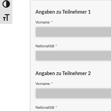
Umschalten auf hohe Kontraste
Angaben zu Teilnehmer 1
Schrift vergrößern
Vorname
*
Nationalität
*
Angaben zu Teilnehmer 2
Vorname
*
Nationalität
*